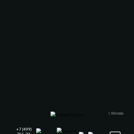
Чита
Псков
Мытищи
Нижний Тагил
Балашиха
Магнитогорск
Курган
Кострома
Владимир
Химки
Новокузнецк
Таганрог
Нижневартовск
Петрозаводск
Энгельс
Улан-удэ
Люберцы
Одинцово
г. Москва
+7 (499)