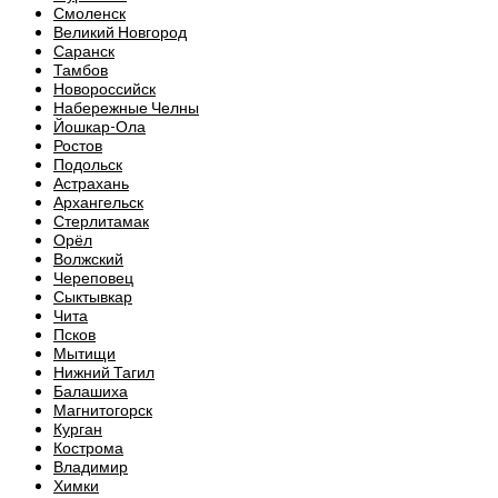
Смоленск
Великий Новгород
Саранск
Тамбов
Новороссийск
Набережные Челны
Йошкар-Ола
Ростов
Подольск
Астрахань
Архангельск
Стерлитамак
Орёл
Волжский
Череповец
Сыктывкар
Чита
Псков
Мытищи
Нижний Тагил
Балашиха
Магнитогорск
Курган
Кострома
Владимир
Химки