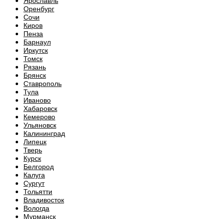
Ярославль
Оренбург
Сочи
Киров
Пенза
Барнаул
Иркутск
Томск
Рязань
Брянск
Ставрополь
Тула
Иваново
Хабаровск
Кемерово
Ульяновск
Калининград
Липецк
Тверь
Курск
Белгород
Калуга
Сургут
Тольятти
Владивосток
Вологда
Мурманск