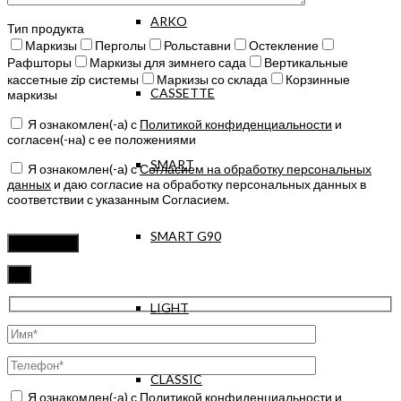
ARKO
Тип продукта
Маркизы
Перголы
Рольставни
Остекление
Рафшторы
Маркизы для зимнего сада
Вертикальные
кассетные zip системы
Маркизы со склада
Корзинные
CASSETTE
маркизы
Я ознакомлен(-а) с
Политикой конфиденциальности
и
согласен(-на) с ее положениями
SMART
Я ознакомлен(-а) с
Согласием на обработку персональных
данных
и даю согласие на обработку персональных данных в
соответствии с указанным Согласием.
Оставьте
SMART G90
это
поле
пустым.
✖
LIGHT
CLASSIC
Я ознакомлен(-а) с
Политикой конфиденциальности
и