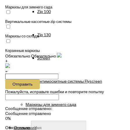
Маркизы для зимнего сада
Zip 100
Вертикальные кассетные zip системы
Zip 130
Маркизы со склада
Корзинные маркизы
Обязательно
Обязательно
Screen
+
=
Антимоскитные системы Flyscreen
Отправить
Пожалуйста, исправьте ошибки и повторите попытку
Маркизы для зимнего сада
Сообщение отправлено:
Сообщение отправлено
0%
Остекление
Обязательно