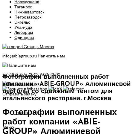
Новокузнецк
Таганрог
Нижневартовск
Петрозаводск
Энгельс
Улан-удэ
Люберцы
Одинцово
г. Москва
info@abiegroup.ru
Написать нам
+7 (499) 755-72-02
9:00-22:00
Фотографии выполненных работ
компании «ABIE-GROUP» Алюминиевой
перголы со сдвижным тентом для
Отправить заявку
итальянского ресторана. г.Москва
Фотографии выполненных
Главная
работ компании «ABIE-
Меню
GROUP» Алюминиевой