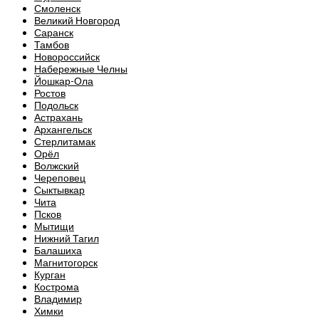
Смоленск
Великий Новгород
Саранск
Тамбов
Новороссийск
Набережные Челны
Йошкар-Ола
Ростов
Подольск
Астрахань
Архангельск
Стерлитамак
Орёл
Волжский
Череповец
Сыктывкар
Чита
Псков
Мытищи
Нижний Тагил
Балашиха
Магнитогорск
Курган
Кострома
Владимир
Химки