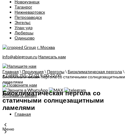
Новокузнецк
Таганрог
Нижневартовск
Петрозаводск
Энгельс
Улан-удэ
Люберцы
Одинцово
г. Москва
info@abiegroup.ru
Написать нам
Главная
\
Продукция
\
Перголы
\
Биоклиматическая пергола
\
+7 (499) 755-72-02
9:00-22:00
Биоклиматическая пергола со статичными солнцезащитными
ламелями
Биоклиматическая пергола со
Отправить заявку
статичными солнцезащитными
ламелями
Главная
Меню