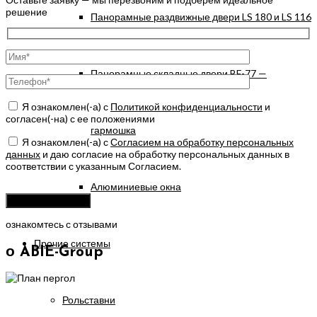
решение
Панорамные раздвижные двери LS 180 и LS 116
Панорамные складные двери BF-77 —
Я ознакомлен(-а) с
Политикой конфиденциальности
и
согласен(-на) с ее положениями
гармошка
Я ознакомлен(-а) с
Согласием на обработку персональных
данных
и даю согласие на обработку персональных данных в
соответствии с указанным Согласием.
Алюминиевые окна
Оставьте
это
поле
ознакомтесь с отзывами
пустым.
Прочие системы
о ABIE-Group
Рольставни