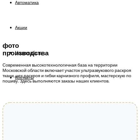
Автоматика
Акции
фото
Наши работы
производства
Современная высокотехнологичная база на территории
Московской области включает участок ультразвукового раскроя
ткани, цех раскроя и гибки карнизного профиля, мастерскую по
Контакты
пошиву. Здесь выполняются заказы наших клиентов.