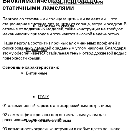
Биоклиматическая пергола со
Полукассетная GREENAWN
статичными ламелями
Пергола со статичными солнцезащитными ламелями — это
стационарная система для защиты от солнца, ветра и осадков. В
Маркизы со склада
отличие от подвижных моделей, такие конструкции не требуют
механических приводов и отличаются высокой надёжностью.
Наша пергола состоит из прочных алюминиевых профилей и
фиксированных ламелей с заданным углом наклона. Благодаря
Корзинные
этому обеспечивается стабильная тень и отвод дождевой воды с
поверхности крыши.
Основные характеристики:
Витринные
ITALY
01
алюминиевый каркас с антикоррозийным покрытием;
02
ламели фиксированы под оптимальным углом для
рассеивания солнечных лучей;
Вертикальные системы
03
возможность окраски конструкции в любые цвета по шкале