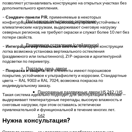
позволяют устанавливать конструкцию на открытых участках без
дополнительного крепления.
–
Сэндвич-панели PIR
, применяемые в некоторых
Подъемное гильотинное остекление
конфигурациях, повышают термозащиту кровли, устойчивы к
климатическим нагрузкам, выдерживают снеговую нагрузку
северных регионов, не требуют окраски и служат более 10 лет без
потери свойств.
Раздвижное остекление (слайдерное)
–
Интеграция вертикальных систем:
благодаря конструкции
лотка возможна установка вертикального остекления
(раздвижного или гильотинного), ZIP-экранов и архитектурной
подсветки по периметру.
Порталы, окна, двери
–
Покраска и защита:
все элементы имеют порошковое
покрытие, устойчивое к ультрафиолету и коррозии. Стандартные
цвета — RAL 9003 и RAL 7024, возможна покраска по
индивидуальному заказу.
Панорамные раздвижные двери HS 242 / HS
Такая система идеально подходит для эксплуатации в Москве —
выдерживает температурные перепады, высокую влажность и
снеговые нагрузки, при этом оставаясь эстетически
привлекательной и функциональной в течение многих лет.
162
Нужна консультация?
Оставьте заявку — мы перезвоним и подберем идеальное