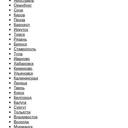
Ярославль
Оренбург
Сочи
Киров
Пенза
Барнаул
Иркутск
Томск
Рязань
Брянск
Ставрополь
Тула
Иваново
Хабаровск
Кемерово
Ульяновск
Калининград
Липецк
Тверь
Курск
Белгород
Калуга
Сургут
Тольятти
Владивосток
Вологда
Мурманск