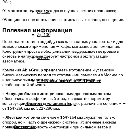
RAL;
04
монтаж на террасах, входных группах, летних площадках;
Zip 100
05
опциональное остекление, вертикальные экраны, освещение.
Полезная информация
Zip 130
Перголы этого типа подойдут как для частных участков, так и для
коммерческого применения — кафе, магазинов, зон ожидания.
Конструкция проста в обслуживании, выдерживает ветровые и
снеговые нагрузки, не требует настройки и эксплуатации
Screen
автоматики.
Компания
AbieGroup
предлагает изготовление и установку
биоклиматических пергол со статичными ламелями в Москве по
индивидуальным размерам, с учётом архитектурных
Антимоскитные системы Flyscreen
особенностей объекта.
–
Несущая балка
с интегрированным дренажным лотком
обеспечивает эффективный отвод осадков по периметру
конструкции. Возможна установка балок с различным сечением —
Маркизы для зимнего сада
от 164×260 мм до 322×280 мм.
–
Жёсткая колонна
сечением 164×164 мм служит не только
опорой, но и частью дренажной системы. Усиленные анкеры
Остекление
повышают устойчивость конструкции при сильном ветре и