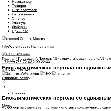
Новокузнецк
Таганрог
Нижневартовск
Петрозаводск
Энгельс
Улан-удэ
Люберцы
Одинцово
г. Москва
info@abiegroup.ru
Написать нам
Главная
\
Продукция
\
Перголы
\
Биоклиматическая пергола
\
Биок
+7 (499) 755-72-02
9:00-22:00
Биоклиматическая пергола со сдвижны
Отправить заявку
Главная
Биоклиматическая пергола со сдвижны
Меню
AbieGroup изготавливает прочные и стильные конструкции со сдв