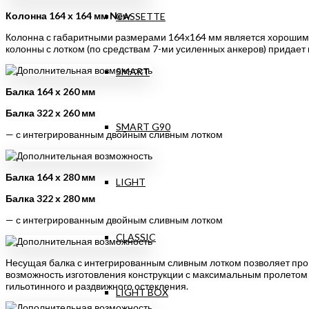
Колонна 164 х 164 мм New
CASSETTE
Колонна с габаритными размерами 164х164 мм является хорошим 
колонны с лотком (по средствам 7-ми усиленных анкеров) придает
SMART
Балка 164 х 260 мм
Балка 322 х 260 мм
SMART G90
— с интегрированным двойным сливным лотком
Балка 164 х 280 мм
LIGHT
Балка 322 х 280 мм
— с интегрированным двойным сливным лотком
CLASSIC
Несущая балка с интегрированным сливным лотком позволяет проп
возможность изготовления конструкции с максимальным пролетом 
гильотинного и раздвижного остекления.
LIGHT BOX