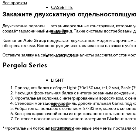
Все проекты
CASSETTE
Закажите двухскатную отдельностоящую
Двухскатные перголы — это универсальные конструкции, которые 
создаёт гармоничный внешний вид. Такие системы востребованы дл
SMART
Компания
Abie Group
предлагает двухскатные модели с прочным а
обогревателями. Все конструкции изготавливаются на заказ с учёт
Оставьте заявку на сайте – наши специалисты рассчитают стоимо
SMART G90
Pergola Series
LIGHT
Приводная балка в сборе: Light (70х150 мм, t:1,9 мм), Basic (7
Несущая фронтальная балка с интегрированным дождевым л
Фронтальная колонна с интегрированным водосливом, с сече
Стеновой монтажный профиль, дополнительная балка под коз
CLASSIC
Ребра тента. Большое с сечением 57х83 мм, малое с сечение
Козырек парковочной зоны из оцинкованного стального лист
Тентовое полотно из композитного материала Blackout плотно
*Фронтальный лоток и прочие алюминиевые элементы поставляютс
LIGHT BOX