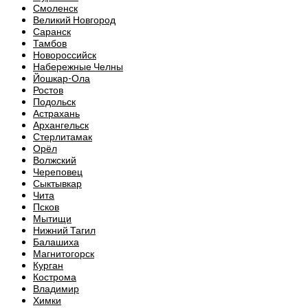
Смоленск
Великий Новгород
Саранск
Тамбов
Новороссийск
Набережные Челны
Йошкар-Ола
Ростов
Подольск
Астрахань
Архангельск
Стерлитамак
Орёл
Волжский
Череповец
Сыктывкар
Чита
Псков
Мытищи
Нижний Тагил
Балашиха
Магнитогорск
Курган
Кострома
Владимир
Химки