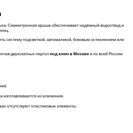
ч
дыха. Симметричная крыша обеспечивает надёжный водоотвод и
иниц.
ть систему подсветкой, автоматикой, боковым остеклением или
онтаж двухскатных пергол
под ключ в Москве
и по всей России.
мм).
ка изготавливаются из алюминия.
нках отсутствуют пластиковые элементы.