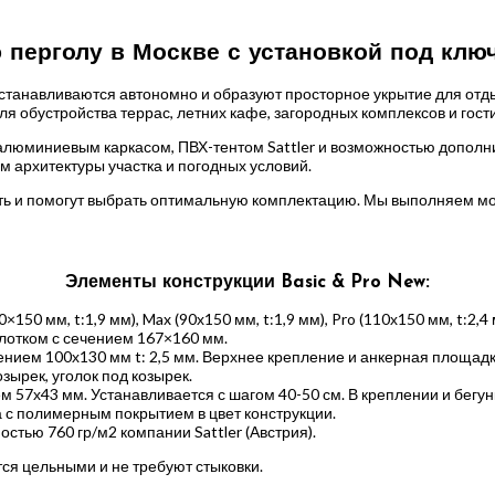
 перголу в Москве с установкой под клю
устанавливаются автономно и образуют просторное укрытие для от
я обустройства террас, летних кафе, загородных комплексов и гост
люминиевым каркасом, ПВХ-тентом Sattler и возможностью дополни
ом архитектуры участка и погодных условий.
сть и помогут выбрать оптимальную комплектацию. Мы выполняем м
Элементы конструкции Basic & Pro New:
0×150 мм, t:1,9 мм), Max (90х150 мм, t:1,9 мм), Pro (110х150 мм, t:2,4 
отком с сечением 167×160 мм.
нием 100х130 мм t: 2,5 мм. Верхнее крепление и анкерная площад
ырек, уголок под козырек.
м 57х43 мм. Устанавливается с шагом 40-50 см. В креплении и бегу
а с полимерным покрытием в цвет конструкции.
стью 760 гр/м2 компании Sattler (Австрия).
я цельными и не требуют стыковки.