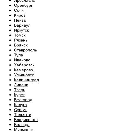
Ярославль
Оренбург
Сочи
Киров
Пенза
Барнаул
Иркутск
Томск
Рязань
Брянск
Ставрополь
Тула
Иваново
Хабаровск
Кемерово
Ульяновск
Калининград
Липецк
Тверь
Курск
Белгород
Калуга
Сургут
Тольятти
Владивосток
Вологда
Мурманск