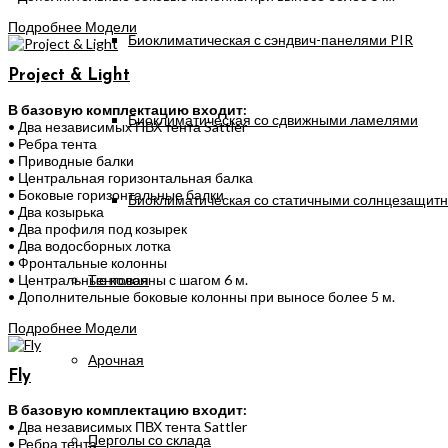
Подробнее
Модели
Биоклиматическая с сэндвич-панелями PIR
Project & Light
В базовую комплектацию входит:
Биоклиматическая со сдвижными ламелями
• Два независимых ПВХ тента Sattler
• Ребра тента
• Приводные балки
• Центральная горизонтальная балка
• Боковые горизонтальные балки
Биоклиматическая со статичными солнцезащит
• Два козырька
• Два профиля под козырек
• Два водосборных лотка
• Фронтальные колонны
Тентовая
• Центральные колонны с шагом 6 м.
• Дополнительные боковые колонны при выносе более 5 м.
Подробнее
Модели
Арочная
Fly
В базовую комплектацию входит:
• Два независимых ПВХ тента Sattler
Перголы со склада
• Ребра тента