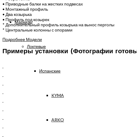
• Приводные балки на жестких подвесах
• Монтажный профиль
• Два козырька
• Профиль под козырек
Маркизы
* Дополнительный профиль козырька на вынос перголы
* Центральные колонны с опорами
Подробнее
Модели
Локтевые
Примеры установки (Фотографии готовы
Испанские
KYMA
ARKO