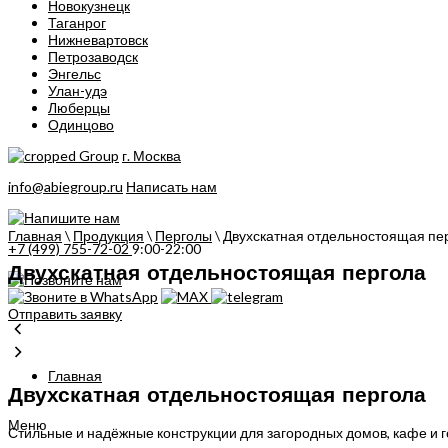
Новокузнецк
Таганрог
Нижневартовск
Петрозаводск
Энгельс
Улан-удэ
Люберцы
Одинцово
г. Москва
info@abiegroup.ru
Написать нам
Главная
\
Продукция
\
Перголы
\
Двухскатная отдельностоящая пе
+7 (499) 755-72-02
9:00-22:00
Двухскатная отдельностоящая пергола
Отправить заявку
Главная
Двухскатная отдельностоящая пергола
Меню
Стильные и надёжные конструкции для загородных домов, кафе и г