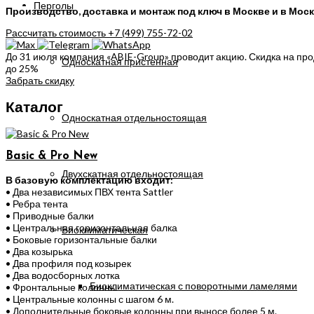
Перголы
Производство, доставка и монтаж под ключ в Москве и в Моск
Рассчитать стоимость
+7 (499) 755-72-02
До 31 июля компания «ABIE-Group» проводит акцию. Скидка на пр
Односкатная пристенная
до 25%
Забрать скидку
Каталог
Односкатная отдельностоящая
Basic & Pro New
Двухскатная отдельностоящая
В базовую комплектацию входит:
• Два независимых ПВХ тента Sattler
• Ребра тента
• Приводные балки
• Центральная горизонтальная балка
Биоклиматическая
• Боковые горизонтальные балки
• Два козырька
• Два профиля под козырек
• Два водосборных лотка
Биоклиматическая с поворотными ламелями
• Фронтальные колонны
• Центральные колонны с шагом 6 м.
• Дополнительные боковые колонны при выносе более 5 м.