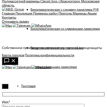
Биоклиматическая с сэндвич-панелями PIR
Главная
Продукция
Примеры работ
Перголы
Маркизы
Акции
Контакты
Отправить заявку
Биоклиматическая со сдвижными ламелями
Биоклиматическая со статичными
Собственное производство автоматизированной солнцезащиты
Карта городов
Политика конфиденциальности
солнцезащитными ламелями
Тентовая
✖
Имя*
Арочная