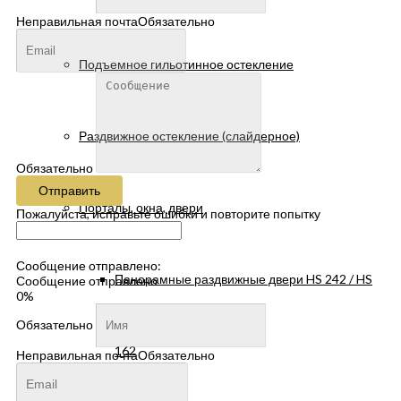
Неправильная почта
Обязательно
Подъемное гильотинное остекление
Раздвижное остекление (слайдерное)
Обязательно
Отправить
Порталы, окна, двери
Пожалуйста, исправьте ошибки и повторите попытку
Сообщение отправлено:
Панорамные раздвижные двери HS 242 / HS
Сообщение отправлено
0%
Обязательно
162
Неправильная почта
Обязательно