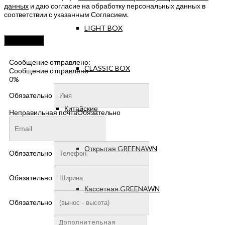
данных
и даю согласие на обработку персональных данных в
соответствии с указанным Согласием.
LIGHT BOX
Оставьте
это
поле
пустым.
Сообщение отправлено:
CLASSIC BOX
Сообщение отправлено
0%
Обязательно
Китайские
Неправильная почта
Обязательно
Открытая GREENAWN
Обязательно
Обязательно
Кассетная GREENAWN
Обязательно