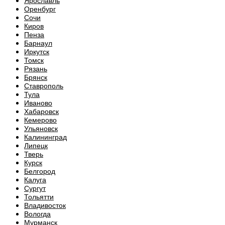
Ярославль
Оренбург
Сочи
Киров
Пенза
Барнаул
Иркутск
Томск
Рязань
Брянск
Ставрополь
Тула
Иваново
Хабаровск
Кемерово
Ульяновск
Калининград
Липецк
Тверь
Курск
Белгород
Калуга
Сургут
Тольятти
Владивосток
Вологда
Мурманск