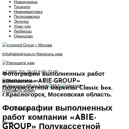
Новокузнецк
Таганрог
Нижневартовск
Петрозаводск
Энгельс
Улан-удэ
Люберцы
Одинцово
г. Москва
info@abiegroup.ru
Написать нам
+7 (499) 755-72-02
9:00-22:00
Фотографии выполненных работ
компании «ABIE-GROUP»
Полукассетной маркизы Classic box.
Отправить заявку
г.Красногорск, Московская область.
Фотографии выполненных
Главная
работ компании «ABIE-
Меню
GROUP» Полукассетной