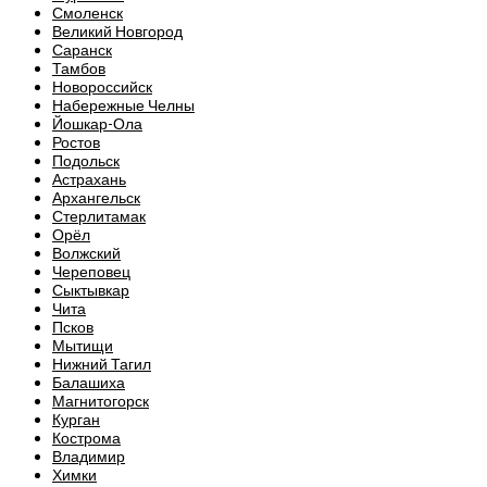
Смоленск
Великий Новгород
Саранск
Тамбов
Новороссийск
Набережные Челны
Йошкар-Ола
Ростов
Подольск
Астрахань
Архангельск
Стерлитамак
Орёл
Волжский
Череповец
Сыктывкар
Чита
Псков
Мытищи
Нижний Тагил
Балашиха
Магнитогорск
Курган
Кострома
Владимир
Химки