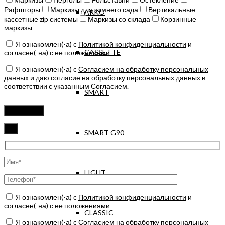
Рафшторы
Маркизы для зимнего сада
Вертикальные
ARKO
кассетные zip системы
Маркизы со склада
Корзинные
маркизы
Я ознакомлен(-а) с
Политикой конфиденциальности
и
CASSETTE
согласен(-на) с ее положениями
Я ознакомлен(-а) с
Согласием на обработку персональных
данных
и даю согласие на обработку персональных данных в
соответствии с указанным Согласием.
SMART
Оставьте
это
поле
пустым.
✖
SMART G90
LIGHT
Я ознакомлен(-а) с
Политикой конфиденциальности
и
согласен(-на) с ее положениями
CLASSIC
Я ознакомлен(-а) с
Согласием на обработку персональных